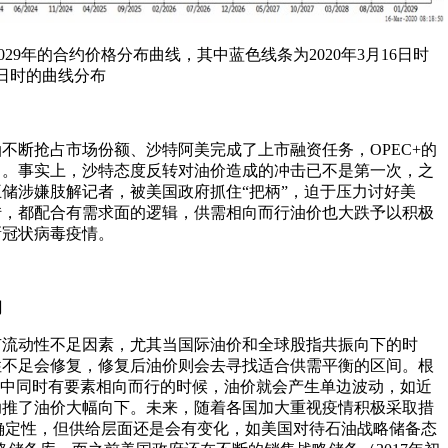
029年的合约价格分布曲线，其中蓝色线条为2020年3月16日时
6日时的曲线分布
不断抢占市场份额、沙特阿美完成了上市融资任务，OPEC+的
了。事实上，沙特态度反转对油价造成的冲击已不是第一次，之
特王储涉嫌肢解记者，被美国政府抓住“把柄”，迫于压力讨好美
转，都配合有需求面的逻辑，供需相向而行油价也大跌予以积极
新冠状病毒疫情。
间
有流动性不足因素，尤其当国际油价和全球股指共振向下的时
性不足会修复，修复后油价则会去寻找适合供需平衡的区间。根
求中同时有要素相向而行的时候，油价就会产生单边波动，如近
助推了油价大幅向下。未来，随着各国加大重视疫情积极采取措
不确定性，但供给层面还是会有变化，如美国对待石油战略储备态