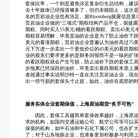
套保比率，一个则是避免涉足复杂衍生品结构，建
去十年媒体已经报道够多了，但仍未能阻止，这次是美国的页岩油
名的页岩油企业也有涉足。据Bloomberg披露信
页岩油企业做的“三项式”期权结构产品平仓，据披露
期权、同时买入55美元/桶的看跌期权、卖出45美元
期权容易理解，毕竟卖油的企业是为了防止油价下跌
美元的看涨期权，页岩油企业普遍认为油价高过75
元下方进一步卖出一个更低价位的45美元的看跌期
业的股东们要求更多的是财务回报而不是一味的扩张
的看跌期权就会产生亏损，防止油价下跌的套保工
步拖累已经深跌的油价，毕竟卖出看跌期权本质上
者就通过事实说明沙特一直在关注页岩油企业，现
出一些亏损的套保头寸止损，如此，油价在底部的
服务实体企业套期保值，上海原油期货“炙手可热”
因此，套保工具越简单套保效果越好，上海原
求的机构，如国内交通运输公司、航空公司等可以
保值的机构，如中石油和中石化下属公司，也在扩
了；对于山东地炼企业，也准备更加积极参与利用