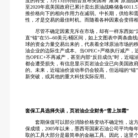
度的转变，3月13日特朗普宣布美国将“灌满”原油
至2020年底美国政府已累计卖出原油战略储备601
推价格向下的相向作用力在减弱。中长期，供给和
性，才是交易的最佳时机。而随着各种因素会变得
尽管不确定因素充斥在市场，却有一样东西如“
直“锚”在55--60美元/桶区间，如上文图表中两条曲
球的资金力量交易出来的，代表着全球原油市场的
油企业的边际生产成本。当OPEC+严格执行减产，
当OPEC+不再减产，甚至内部“反目成仇”时，近
都会遭受损失，有信息显示页岩油企业已向美国政
的。未来，近端油价波动率仍会较高，但远端的“锚
新突破，或其他的重大科技实际应用。
套保工具选择失误，页岩油企业财务“雪上加霜”
套期保值可以部分消除价格变动不确定性，这
保成绩，2005年以来，墨西哥国家石油公司平均每
取的工具大部分是最简单的金融工具。因此，这里