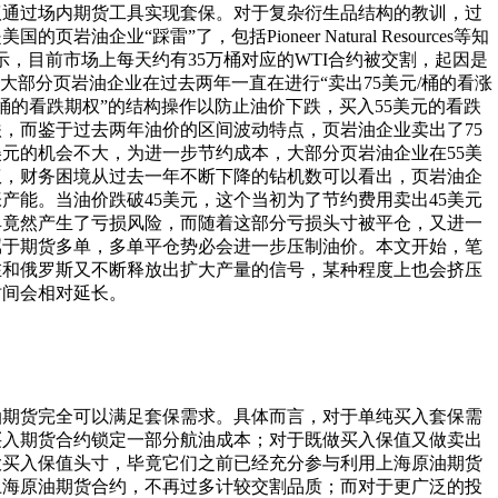
议通过场内期货工具实现套保。对于复杂衍生品结构的教训，过
企业“踩雷”了，包括Pioneer Natural Resources等知
息显示，目前市场上每天约有35万桶对应的WTI合约被交割，起因是
大部分页岩油企业在过去两年一直在进行“卖出75美元/桶的看涨
/桶的看跌期权”的结构操作以防止油价下跌，买入55美元的看跌
，而鉴于过去两年油价的区间波动特点，页岩油企业卖出了75
美元的机会不大，为进一步节约成本，大部分页岩油企业在55美
权，财务困境从过去一年不断下降的钻机数可以看出，页岩油企
产能。当油价跌破45美元，这个当初为了节约费用卖出45美元
具竟然产生了亏损风险，而随着这部分亏损头寸被平仓，又进一
属于期货多单，多单平仓势必会进一步压制油价。本文开始，笔
在和俄罗斯又不断释放出扩大产量的信号，某种程度上也会挤压
时间会相对延长。
油期货完全可以满足套保需求。具体而言，对于单纯买入套保需
买入期货合约锁定一部分航油成本；对于既做买入保值又做卖出
大买入保值头寸，毕竟它们之前已经充分参与利用上海原油期货
上海原油期货合约，不再过多计较交割品质；而对于更广泛的投