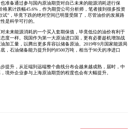
，也准备通过参与国内原油期货对自己未来的能源消耗进行保
约价格累计跌幅45.6%，作为期货公司分析师，笔者接到很多投资
欲试”，毕竟下跌的绝对空间已明显受限了，尽管油价的发展路
定性是科学可行的。
面对未来能源消耗的一个买入套期保值，毕竟低位的油价有利于
府态度一样。我国作为第一大原油进口国，更有必要趁机增加战
加工量，以腾出更多库容以储备原油。2019年9月国家能源局
年底，石油储备能力提升到约8500万吨，相当于90天的净进口
稳步提升，从近端到远端整个曲线分布会越来越成熟，届时，中
高，境外企业参与上海原油期货的程度也会有大幅提升。