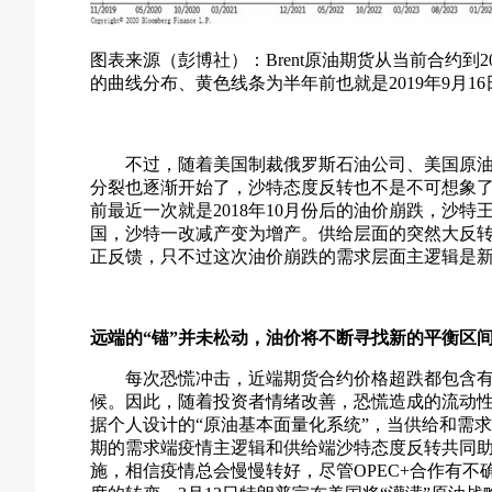
图表来源（彭博社）：Brent原油期货从当前合约到2
的曲线分布、黄色线条为半年前也就是2019年9月1
不过，随着美国制裁俄罗斯石油公司、美国原油
分裂也逐渐开始了，沙特态度反转也不是不可想象
前最近一次就是2018年10月份后的油价崩跌，沙
国，沙特一改减产变为增产。供给层面的突然大反
正反馈，只不过这次油价崩跌的需求层面主逻辑是
远端的“锚”并未松动，油价将不断寻找新的平衡区
每次恐慌冲击，近端期货合约价格超跌都包含
候。因此，随着投资者情绪改善，恐慌造成的流动
据个人设计的“原油基本面量化系统”，当供给和需
期的需求端疫情主逻辑和供给端沙特态度反转共同
施，相信疫情总会慢慢转好，尽管OPEC+合作有