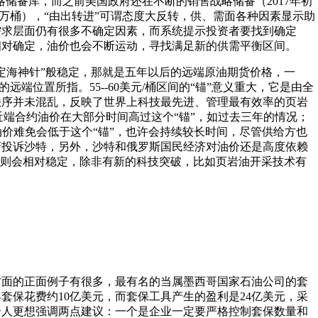
战略储备库，而之前美国政府还在不断的销售战略储备（2017年初
1.5万桶），“由出转进”可谓态度大反转，供、需面各种因素显示助
需求层面仍有很多不确定因素，而系统提示投资者要找到确定
相对确定，油价也会不断运动，寻找满足新的供需平衡区间。
定海神针”般稳定，那就是五年以后的远端原油期货价格，一
线的远端位置所指。55--60美元/桶区间的“锚”意义重大，它是由全
秩序并未混乱，反映了世界上科技最先进、管理最有效率的页岩
近端合约油价在大部分时间高过这个“锚”，如过去三年的情况；
端油价难免会低于这个“锚”，也许会持续较长时间，尽管供给方也
府投诉沙特，另外，沙特和俄罗斯国民经济对油价还是高度依赖
”则会相对稳定，除非有新的科技突破，比如页岩油开采技术有
方面的正面例子有很多，最有名的当属墨西哥国家石油公司的套
年套保花费约10亿美元，而套保工具产生的盈利是24亿美元，采
个人更想强调两点建议：一个是企业一定要严格控制套保数量和