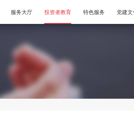
服务大厅
投资者教育
特色服务
党建文
交易知识
资产管理
公司介绍
交易进阶
风险管理
公司牌照
防非宣传
发展历程
普法宣传
信息公示
反洗
个人业务
机构业务
下载中心
极速开户
账户开立
手机软件
银期转账
资金出入
电脑软件
仿真开户
资料变更
资料下载