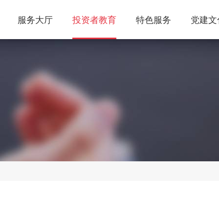
服务大厅
投资者教育
特色服务
党建文
交易知识
资产管理
公司介绍
交易进阶
风险管理
公司牌照
防非宣传
发展历程
普法宣传
信息公示
反洗
个人业务
机构业务
下载中心
极速开户
账户开立
手机软件
银期转账
资金出入
电脑软件
仿真开户
资料变更
资料下载